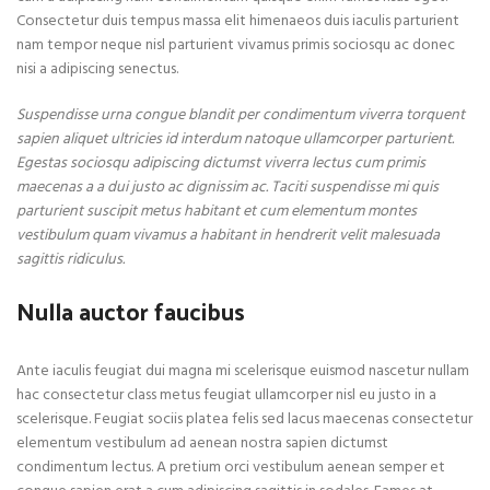
Consectetur duis tempus massa elit himenaeos duis iaculis parturient
nam tempor neque nisl parturient vivamus primis sociosqu ac donec
nisi a adipiscing senectus.
Suspendisse urna congue blandit per condimentum viverra torquent
sapien aliquet ultricies id interdum natoque ullamcorper parturient.
Egestas sociosqu adipiscing dictumst viverra lectus cum primis
maecenas a a dui justo ac dignissim ac. Taciti suspendisse mi quis
parturient suscipit metus habitant et cum elementum montes
vestibulum quam vivamus a habitant in hendrerit velit malesuada
sagittis ridiculus.
Nulla auctor faucibus
Ante iaculis feugiat dui magna mi scelerisque euismod nascetur nullam
hac consectetur class metus feugiat ullamcorper nisl eu justo in a
scelerisque. Feugiat sociis platea felis sed lacus maecenas consectetur
elementum vestibulum ad aenean nostra sapien dictumst
condimentum lectus. A pretium orci vestibulum aenean semper et