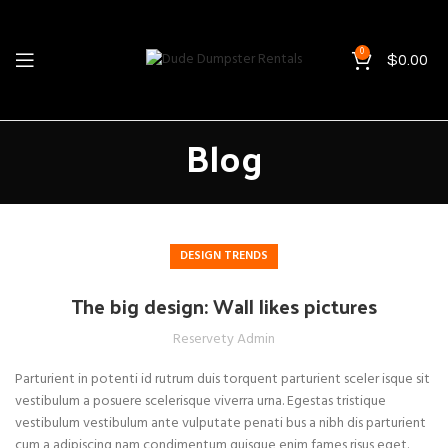
0
$
0.00
Blog
DESIGN TRENDS
The big design: Wall likes pictures
Reservety Admin
Parturient in potenti id rutrum duis torquent parturient sceler isque sit
vestibulum a posuere scelerisque viverra urna. Egestas tristique
vestibulum vestibulum ante vulputate penati bus a nibh dis parturient
cum a adipiscing nam condimentum quisque enim fames risus eget.